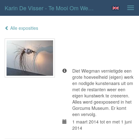
Karin De Visser - Te Mooi Om Weg Te Gooien
Tog
navi
Alle exposities
Te Mooi Om
Weg Te Gooien
Diet Wiegman vernietigde een
grote hoeveelheid (eigen) werk
en nodigde kunstenaars uit om
met de restanten weer een
eigen kunstwerk te creeeren.
Alles werd geexposeerd in het
Gorcums Museum. Er komt
een vervolg.
1 maart 2014 tot en met 1 juni
2014