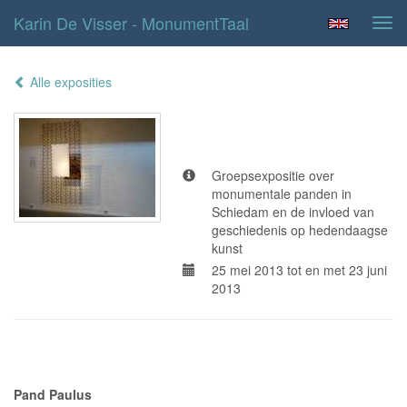
Karin De Visser - MonumentTaal
Tog
navi
Alle exposities
MonumentTaal
Groepsexpositie over
monumentale panden in
Schiedam en de invloed van
geschiedenis op hedendaagse
kunst
25 mei 2013 tot en met 23 juni
2013
Adresgegevens
Pand Paulus