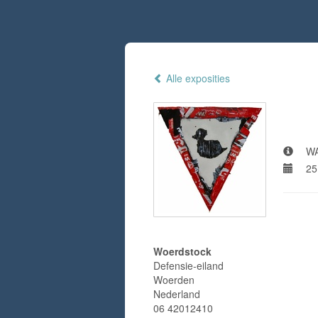
Alle exposities
Woe
WA
25
Adre
Woerdstock
Defensie-eiland
Woerden
Nederland
06 42012410