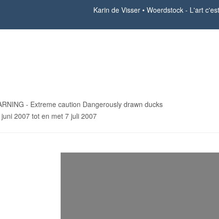
Karin de Visser
Woerdstock - L'art c'e
rdstock - L'art c'est un Canard
RNING - Extreme caution Dangerously drawn ducks
 juni 2007 tot en met 7 juli 2007
sgegevens