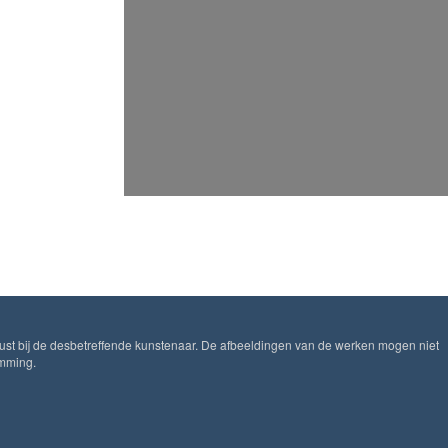
ust bij de desbetreffende kunstenaar. De afbeeldingen van de werken mogen niet
emming.