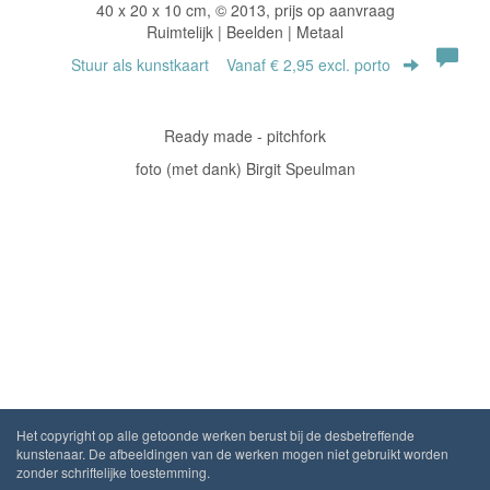
40 x 20 x 10 cm, © 2013, prijs op aanvraag
Ruimtelijk | Beelden | Metaal
Stuur als kunstkaart
Vanaf € 2,95 excl. porto
Ready made - pitchfork
foto (met dank) Birgit Speulman
Het copyright op alle getoonde werken berust bij de desbetreffende
kunstenaar. De afbeeldingen van de werken mogen niet gebruikt worden
zonder schriftelijke toestemming.