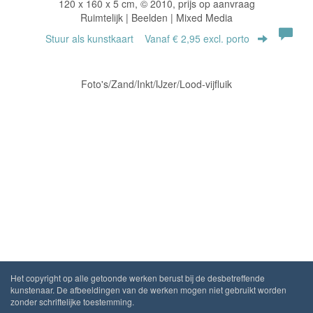
120 x 160 x 5 cm, © 2010, prijs op aanvraag
Ruimtelijk | Beelden | Mixed Media
Stuur als kunstkaart
Vanaf € 2,95 excl. porto
Foto's/Zand/Inkt/IJzer/Lood-vijfluik
Het copyright op alle getoonde werken berust bij de desbetreffende
kunstenaar. De afbeeldingen van de werken mogen niet gebruikt worden
zonder schriftelijke toestemming.