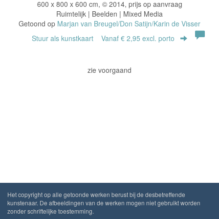
600 x 800 x 600 cm, © 2014, prijs op aanvraag
Ruimtelijk | Beelden | Mixed Media
Getoond op
Marjan van Breugel/Don Satijn/Karin de Visser
Stuur als kunstkaart
Vanaf € 2,95 excl. porto
zie voorgaand
Het copyright op alle getoonde werken berust bij de desbetreffende
kunstenaar. De afbeeldingen van de werken mogen niet gebruikt worden
zonder schriftelijke toestemming.