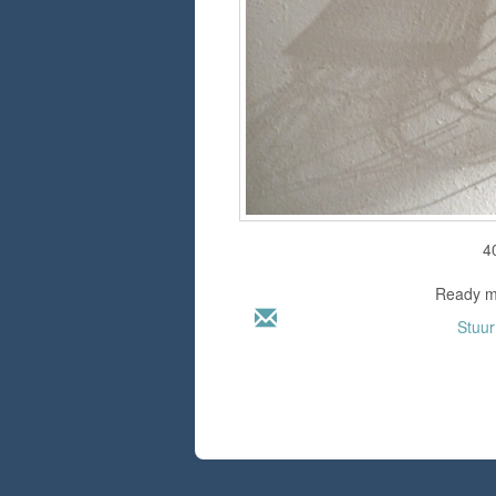
4
Ready ma
Stuu