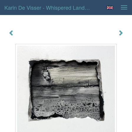
Karin De Visser - Whispered Landscape 3
Tog
navi
Whispered landscape 3